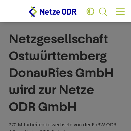
Zum Hauptinhalt springen
Zum Footer springen
04.10.2021
Unternehmensinformation
Netzgesellschaft
Ostwürttemberg
DonauRies GmbH
wird zur Netze
ODR GmbH
270 Mitarbeitende wechseln von der EnBW ODR