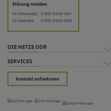
Störung melden
im Stromnetz:
07961 9336-1401
im Gasnetz:
07961 9336-1402
DIE NETZE ODR
Engagement
SERVICES
Karriere
Baustromportal
Kontakt
Kontakt aufnehmen
Netzanschlussportal
Presse
Kundenzentrum Online
PV-Portal für Installateure
Lob & Kritik - Ihr Feedback!