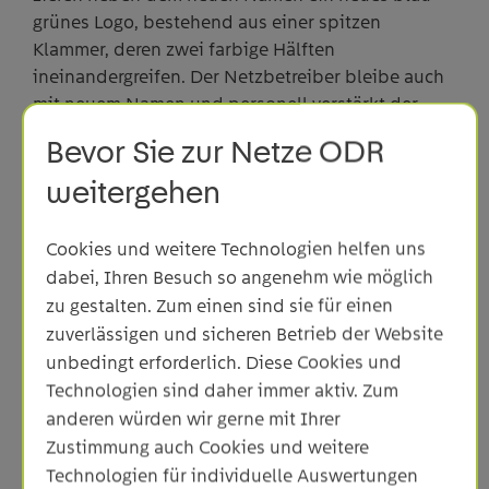
grünes Logo, bestehend aus einer spitzen
Klammer, deren zwei farbige Hälften
ineinandergreifen. Der Netzbetreiber bleibe auch
mit neuem Namen und personell verstärkt der
zuverlässige Partner in allen Fragen der
Bevor Sie zur Netze ODR
Netzinfrastruktur – von der Stabilität des
weitergehen
Stromnetzes über den Ausbau der Energiewende
bis hin zu Fragen des Hausanschlusses, erläutert
er.
Cookies und weitere Technologien helfen uns
dabei, Ihren Besuch so angenehm wie möglich
Was ändert sich für Sie?
zu gestalten. Zum einen sind sie für einen
Getreu unserer Kampagne „Silke bleibt Silke und
zuverlässigen und sicheren Betrieb der Website
Bernd bleibt Bernd“ erreichen Sie Ihre Netz-
unbedingt erforderlich. Diese Cookies und
Ansprechpartner auch weiterhin telefonisch unter
Technologien sind daher immer aktiv. Zum
07961 9336-xxxx und der entsprechenden
anderen würden wir gerne mit Ihrer
Durchwahlnummer. Ausschließlich die
Zustimmung auch Cookies und weitere
Mailadressen ändern sich von M.Mustermann@ng-
Technologien für individuelle Auswertungen
o.com auf M.Mustermann@netze-odr.de.