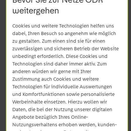
weitergehen
Netzanfrage / Anmeldung
Ihrer Erzeugungsanlage für
Cookies und weitere Technologien helfen uns
die Biogaseinspeisung
dabei, Ihren Besuch so angenehm wie möglich
zu gestalten. Zum einen sind sie für einen
zuverlässigen und sicheren Betrieb der Website
Sie möchten eine Anfrage zur Einspeisung von
unbedingt erforderlich. Diese Cookies und
Biogas in unser Netz stellen?
Technologien sind daher immer aktiv. Zum
Wir werden diskriminierungsfrei und fristgerecht
anderen würden wir gerne mit Ihrer
alle Einspeisebegehren prüfen und dazu
Zustimmung auch Cookies und weitere
beitragen, eine zunehmende Integration von
Technologien für individuelle Auswertungen
Biogas in unser Erdgasnetz zu ermöglichen.
und Komfortfunktionen sowie personalisierte
Werbeinhalte einsetzen. Hierzu wollen wir
Nehmen Sie gerne Kontakt mit uns auf über
Daten, die bei der Nutzung unserer digitalen
netzplanung-gas@netze-odr.de
Angebote bezüglich Ihres Online-
Nutzungsverhaltens erhoben werden, kunden-