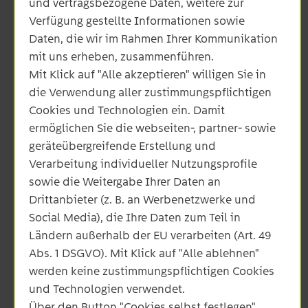
und vertragsbezogene Daten, weitere zur
Verfügung gestellte Informationen sowie
Daten, die wir im Rahmen Ihrer Kommunikation
mit uns erheben, zusammenführen.
Mit Klick auf "Alle akzeptieren" willigen Sie in
die Verwendung aller zustimmungspflichtigen
Cookies und Technologien ein. Damit
ermöglichen Sie die webseiten-, partner- sowie
geräteübergreifende Erstellung und
Verarbeitung individueller Nutzungsprofile
sowie die Weitergabe Ihrer Daten an
Netze ODR GmbH
Drittanbieter (z. B. an Werbenetzwerke und
Social Media), die Ihre Daten zum Teil in
Unterer Brühl 2
Ländern außerhalb der EU verarbeiten (Art. 49
73479 Ellwangen
Abs. 1 DSGVO). Mit Klick auf "Alle ablehnen"
werden keine zustimmungspflichtigen Cookies
Unsere Servicenummer:
und Technologien verwendet.
07961 9336-0
Über den Button "Cookies selbst festlegen"