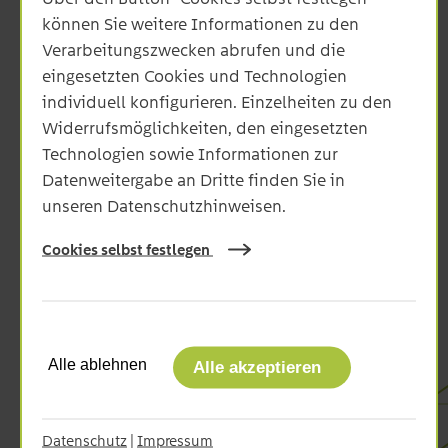
Unsere Servicezeiten:
können Sie weitere Informationen zu den
Verarbeitungszwecken abrufen und die
Montag - Donnerstag:
eingesetzten Cookies und Technologien
08:00 bis 16:00 Uhr
individuell konfigurieren. Einzelheiten zu den
Freitag:
Widerrufsmöglichkeiten, den eingesetzten
08:00 Uhr bis 14:00 Uhr
Technologien sowie Informationen zur
Datenweitergabe an Dritte finden Sie in
unseren Datenschutzhinweisen.
Störung melden
im Stromnetz:
07961 9336-1401
Cookies selbst festlegen
im Gasnetz:
07961 9336-1402
Alle ablehnen
Alle akzeptieren
DIE NETZE ODR
Engagement
SERVICES
Datenschutz
|
Impressum