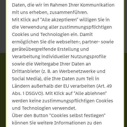
PDF 105 KB
Daten, die wir im Rahmen Ihrer Kommunikation
Speicherschema
mit uns erheben, zusammenführen.
PDF 892 KB
Mit Klick auf "Alle akzeptieren" willigen Sie in
die Verwendung aller zustimmungspflichtigen
Cookies und Technologien ein. Damit
ermöglichen Sie die webseiten-, partner- sowie
geräteübergreifende Erstellung und
Verarbeitung individueller Nutzungsprofile
Hinweis
sowie die Weitergabe Ihrer Daten an
Drittanbieter (z. B. an Werbenetzwerke und
Social Media), die Ihre Daten zum Teil in
Ländern außerhalb der EU verarbeiten (Art. 49
Bitte warten Sie immer den Eingang der
Abs. 1 DSGVO). Mit Klick auf "Alle ablehnen"
Einspeisezusage ab, bevor Sie über die
Investition entscheiden oder sogar mit dem Bau
werden keine zustimmungspflichtigen Cookies
beginnen. Wir reservieren für Sie die
und Technologien verwendet.
Einspeiseleistung für 6 Monate, gibt es
Über den Button "Cookies selbst festlegen"
Verzögerungen bei Baubeginn, geben Sie uns
können Sie weitere Informationen zu den
bitte bescheid.