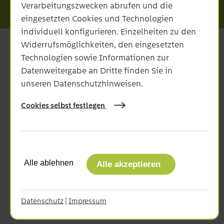
Verarbeitungszwecken abrufen und die
eingesetzten Cookies und Technologien
individuell konfigurieren. Einzelheiten zu den
Widerrufsmöglichkeiten, den eingesetzten
Technologien sowie Informationen zur
Datenweitergabe an Dritte finden Sie in
unseren Datenschutzhinweisen.
Netze ODR GmbH
Cookies selbst festlegen
Unterer Brühl 2
73479 Ellwangen
Unsere Servicenummer:
Alle ablehnen
Alle akzeptieren
07961 9336-0
Unsere Servicezeiten:
Datenschutz
|
Impressum
Montag - Donnerstag:
08:00 bis 16:00 Uhr