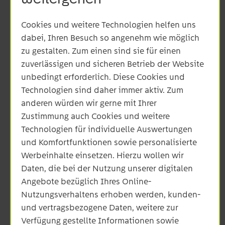
Hinweis:
Cookies und weitere Technologien helfen uns
- Verwenden Sie das Anmeldeformular auch, wenn
dabei, Ihren Besuch so angenehm wie möglich
Sie Anlagen nach dem KWKG und sonstige
zu gestalten. Zum einen sind sie für einen
Energieträger ohne Fördermöglichkeit anmelden
zuverlässigen und sicheren Betrieb der Website
möchten.
unbedingt erforderlich. Diese Cookies und
- Für eine schnellstmögliche Bearbeitung, füllen
Technologien sind daher immer aktiv. Zum
Sie bitte alle Pflichtfelder aus.
anderen würden wir gerne mit Ihrer
Zustimmung auch Cookies und weitere
Technologien für individuelle Auswertungen
und Komfortfunktionen sowie personalisierte
Werbeinhalte einsetzen. Hierzu wollen wir
Checkliste Anschluss BHKW
Daten, die bei der Nutzung unserer digitalen
PDF 226 KB
Angebote bezüglich Ihres Online-
Anmelde- und Inbetriebsetzungsformular
Nutzungsverhaltens erhoben werden, kunden-
PDF 274 KB
und vertragsbezogene Daten, weitere zur
Messkonzepte
Verfügung gestellte Informationen sowie