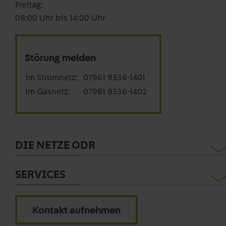
Freitag:
08:00 Uhr bis 14:00 Uhr
Störung melden
im Stromnetz:
07961 9336-1401
im Gasnetz:
07961 9336-1402
DIE NETZE ODR
Engagement
SERVICES
Karriere
Baustromportal
Kontakt
Kontakt aufnehmen
Netzanschlussportal
Presse