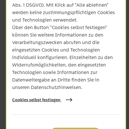
Abs. 1 DSGVO). Mit Klick auf "Alle ablehnen"
werden keine zustimmungspflichtigen Cookies
und Technologien verwendet.
Über den Button "Cookies selbst festlegen"
können Sie weitere Informationen zu den
Anmerkung
Verarbeitungszwecken abrufen und die
eingesetzten Cookies und Technologien
individuell konfigurieren. Einzelheiten zu den
Widerrufsmöglichkeiten, den eingesetzten
Technologien sowie Informationen zur
Datenweitergabe an Dritte finden Sie in
unseren Datenschutzhinweisen.
Datenschutz
Ich habe die Datenschutzbestimmungen zur Kenntnis
Cookies selbst festlegen
genommen. Unsere allgemeine Datenschutzhinweise
und Hinweise zu Ihrem datenschutzrechtlichen
Widerspruchsrecht finden Sie
hier.