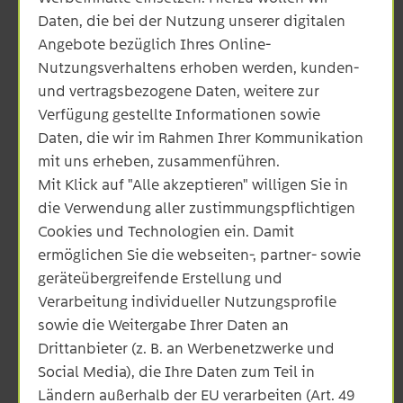
Daten, die bei der Nutzung unserer digitalen
Angebote bezüglich Ihres Online-
Veräußerungsform
Nutzungsverhaltens erhoben werden, kunden-
und vertragsbezogene Daten, weitere zur
EEG Vergütung:
Einspeisevergütung nach
Verfügung gestellte Informationen sowie
Erneuerbare-Energien-Gesetz (EEG) bei
Daten, die wir im Rahmen Ihrer Kommunikation
Einspeisung in das öffentliche Stromnetz
mit einem festgelegten Betrag pro
mit uns erheben, zusammenführen.
Kilowattstunde
Mit Klick auf "Alle akzeptieren" willigen Sie in
Direktvermarktung:
direkter Verkauf von
die Verwendung aller zustimmungspflichtigen
Strom aus erneuerbaren Energiequellen an
Cookies und Technologien ein. Damit
der Strombörse über einen
Direktvermarkter mit der Gewährleistung
ermöglichen Sie die webseiten-, partner- sowie
einer Fernsteuerbarkeit. Mit dem
geräteübergreifende Erstellung und
Erneuerbaren-Energien-Gesetz (EEG) 2014
Verarbeitung individueller Nutzungsprofile
verpflichtend ab einer installierten
sowie die Weitergabe Ihrer Daten an
Leistung von 100 kW.
Drittanbieter (z. B. an Werbenetzwerke und
Unentgeltliche Abnahme:
Verzicht auf
Einspeisevergütung und keine
Social Media), die Ihre Daten zum Teil in
Vermarktung über einen Direktvermarkter.
Ländern außerhalb der EU verarbeiten (Art. 49