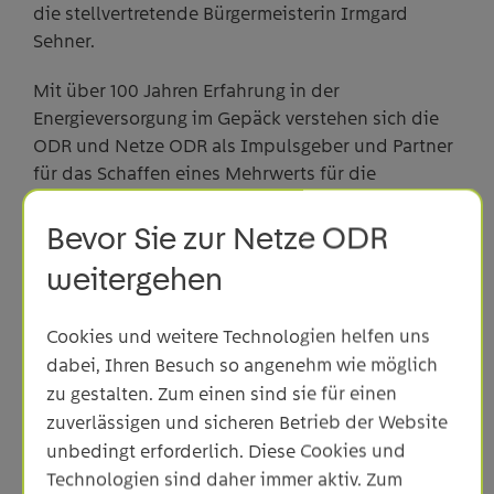
die stellvertretende Bürgermeisterin Irmgard
Sehner.
Mit über 100 Jahren Erfahrung in der
Energieversorgung im Gepäck verstehen sich die
ODR und Netze ODR als Impulsgeber und Partner
für das Schaffen eines Mehrwerts für die
Gemeinde, so Kommunalmanager Lorenz
Eitzenhöfer. Die beiden Gesellschaften kümmern
Bevor Sie zur Netze ODR
sich unter anderem um die gemeinsame
weitergehen
Gestaltung einer sicheren, effizienten und
umweltfreundlichen Versorgung der Gemeinde
Cookies und weitere Technologien helfen uns
Mögglingen mit Strom und Gas. Eines ihrer größten
dabei, Ihren Besuch so angenehm wie möglich
Anliegen ist es, gemeinsam mit den Kommunen
zu gestalten. Zum einen sind sie für einen
eine nachhaltige Energiezukunft zu gestalten.
zuverlässigen und sicheren Betrieb der Website
Die vertrauensvolle Zusammenarbeit in den
unbedingt erforderlich. Diese Cookies und
vergangenen 100 Jahren und die daraus
Technologien sind daher immer aktiv. Zum