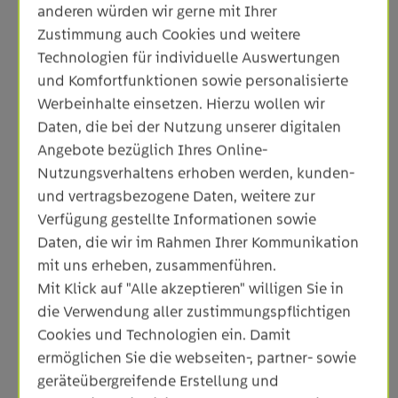
entstandene großartige Partnerschaft sind
anderen würden wir gerne mit Ihrer
einzigartig. Mit dem Neuabschluss der Verträge
Zustimmung auch Cookies und weitere
haben wir die Basis geschaffen, um die
Technologien für individuelle Auswertungen
Energiewende in unserer Region und in der
und Komfortfunktionen sowie personalisierte
Kommune Mögglingen gemeinsam zu gestalten“,
Werbeinhalte einsetzen. Hierzu wollen wir
betont Sebastian Maier, Aufsichtsratsvorsitzender
Daten, die bei der Nutzung unserer digitalen
der Netze ODR.
Angebote bezüglich Ihres Online-
Nutzungsverhaltens erhoben werden, kunden-
Während die ODR bzw. ihre
und vertragsbezogene Daten, weitere zur
Vorgängerunternehmen die Region bereits seit 1911
Verfügung gestellte Informationen sowie
nach und nach mit Elektrizität erschlossen haben,
Daten, die wir im Rahmen Ihrer Kommunikation
begann die Gasversorgung in Mögglingen im Jahr
mit uns erheben, zusammenführen.
1987. Seitdem besteht eine vertrauensvolle
Zusammenarbeit, die auch weiterhin Bestand
Mit Klick auf "Alle akzeptieren" willigen Sie in
haben wird.
die Verwendung aller zustimmungspflichtigen
Cookies und Technologien ein. Damit
ermöglichen Sie die webseiten-, partner- sowie
geräteübergreifende Erstellung und