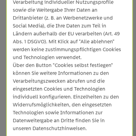
Verarbeitung individueller Nutzungsprofile
sowie die Weitergabe Ihrer Daten an
Drittanbieter (z. B. an Werbenetzwerke und
Social Media), die Ihre Daten zum Teil in
Ländern außerhalb der EU verarbeiten (Art. 49
Abs. 1 DSGVO). Mit Klick auf "Alle ablehnen"
werden keine zustimmungspflichtigen Cookies
und Technologien verwendet.
Bildunterschrift (von links): Matthias Steiner,
Über den Button "Cookies selbst festlegen"
Geschäftsführer Netze ODR, Sebastian Maier,
können Sie weitere Informationen zu den
Aufsichtsratsvorsitzender Netze ODR, Lorenz
Verarbeitungszwecken abrufen und die
Eitzenhöfer, Kommunalmanager EnBW ODR, und
eingesetzten Cookies und Technologien
Irmgard Sehner, stellvertretende Bürgermeisterin
individuell konfigurieren. Einzelheiten zu den
Gemeinde Mögglingen
Widerrufsmöglichkeiten, den eingesetzten
Technologien sowie Informationen zur
Datenweitergabe an Dritte finden Sie in
unseren Datenschutzhinweisen.