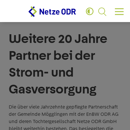
Zum Hauptinhalt springen
Zum Footer springen
04.08.2023
Unternehmensinformation
Weitere 20 Jahre
Partner bei der
Strom- und
Gasversorgung
Die über viele Jahrzehnte gepflegte Partnerschaft
der Gemeinde Mögglingen mit der EnBW ODR AG
und deren Tochtergesellschaft Netze ODR GmbH
bleibt weiterhin bestehen. Das besiegelten die